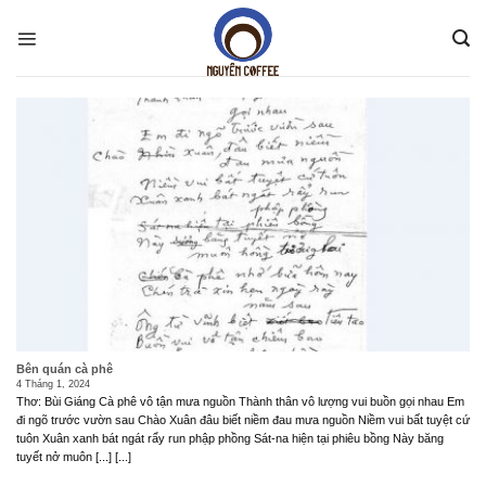
Skip
to
content
Bên quán cà phê
4 Tháng 1, 2024
Thơ: Bùi Giáng Cà phê vô tận mưa nguồn Thành thân vô lượng vui buồn gọi nhau Em
đi ngõ trước vườn sau Chào Xuân đâu biết niềm đau mưa nguồn Niềm vui bất tuyệt cứ
tuôn Xuân xanh bát ngát rẩy run phập phồng Sát-na hiện tại phiêu bồng Này băng
tuyết nở muôn [...] [...]