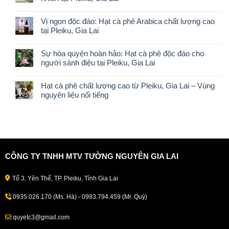
Vị ngon độc đáo: Hạt cà phê Arabica chất lượng cao
tại Pleiku, Gia Lai
Sự hòa quyện hoàn hảo: Hạt cà phê độc đáo cho
người sành điệu tại Pleiku, Gia Lai
Hạt cà phê chất lượng cao từ Pleiku, Gia Lai – Vùng
nguyên liệu nổi tiếng
CÔNG TY TNHH MTV TƯỜNG NGUYÊN GIA LAI
Tổ 3, Yên Thế, TP. Pleiku, Tỉnh Gia Lai
0935.026.170 (Ms. Hà) - 0983.794.459 (Mr. Quý)
quyetc3@gmail.com