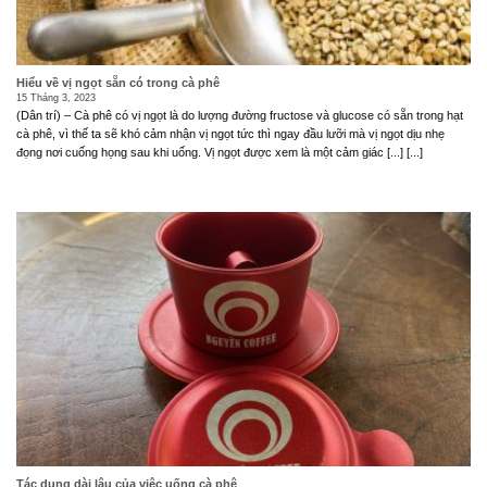
Hiểu về vị ngọt sẵn có trong cà phê
15 Tháng 3, 2023
(Dân trí) – Cà phê có vị ngọt là do lượng đường fructose và glucose có sẵn trong hạt
cà phê, vì thế ta sẽ khó cảm nhận vị ngọt tức thì ngay đầu lưỡi mà vị ngọt dịu nhẹ
đọng nơi cuống họng sau khi uống. Vị ngọt được xem là một cảm giác [...] [...]
Tác dụng dài lâu của việc uống cà phê