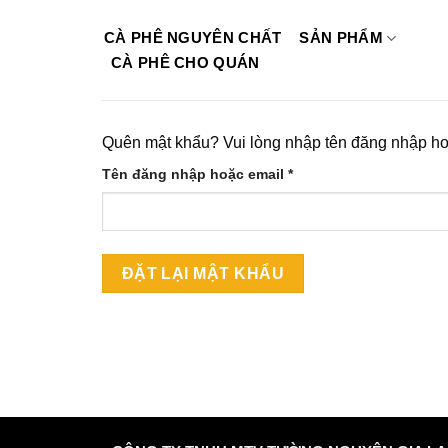
Skip
to
CÀ PHÊ NGUYÊN CHẤT
SẢN PHẨM
content
CÀ PHÊ CHO QUÁN
Quên mật khẩu? Vui lòng nhập tên đăng nhập hoặ
Bắt
Tên đăng nhập hoặc email
*
buộc
ĐẶT LẠI MẬT KHẨU