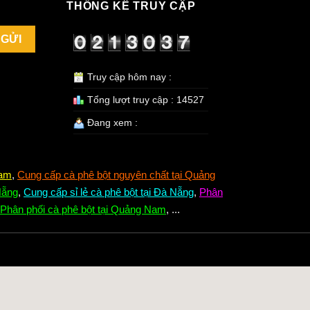
THỐNG KÊ TRUY CẬP
Truy cập hôm nay :
Tổng lượt truy cập : 14527
Đang xem :
Nam
,
Cung cấp cà phê bột nguyên chất tại Quảng
Nẵng
,
Cung cấp sỉ lẻ cà phê bột tại Đà Nẵng
,
Phân
Phân phối cà phê bột tại Quảng Nam
, ...