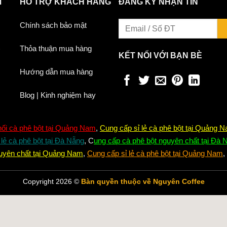
I
HỖ TRỢ KHÁCH HÀNG
ĐĂNG KÝ NHẬN TIN
Chính sách bảo mật
)
Thỏa thuận mua hàng
KẾT NỐI VỚI BẠN BÈ
Hướng dẫn mua hàng
Blog | Kinh nghiệm hay
ối cà phê bột tại Quảng Nam
,
C
ung cấp sỉ lẻ cà phê bột tại Quảng 
lẻ cà phê bột tại Đà Nẵng
,
C
ung cấp cà phê bột nguyên chất tại Đà 
uyên chất tại Quảng Nam
,
Cung cấp sỉ lẻ cà phê bột tại Quảng Nam
,
Copyright 2026 ©
Bàn quyền thuộc về Nguyên Coffee