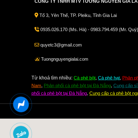
CÔNG TY TNHH MTV TƯỜNG NGUYÊN GIA LA
Tổ 3, Yên Thế, TP. Pleiku, Tỉnh Gia Lai
0935.026.170 (Ms. Hà) - 0983.794.459 (Mr. Quý
quyetc3@gmail.com
Tuongnguyengialai.com
Từ khoá tìm nhiều:
Cà phê bột
,
Cà phê hạt
,
Phân ph
Nam
,
Phân phối cà phê bột tại Đà Nẵng
,
Cung cấp sỉ 
phối cà phê bột tại Đà Nẵng
,
Cung cấp cà phê bột ng