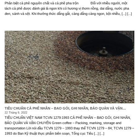
Phân biệt cà phê nguyên chất và cà phê pha trộn Đối với nhiều người, một
tách cà phê được đánh giá là ngon khi có hương vị thơm nồng, dai dẳng, nước pha
đen, sánh và sệt. Khi thưởng thức đắng gắt, càng đắng càng ngon, bột nhiều, [...] [...]
TIÊU CHUẨN CÀ PHÊ NHÂN – BAO GÓI, GHI NHÃN, BẢO QUẢN VÀ VẬN
CHUYỂN
22 Tháng 9, 2022
TIÊU CHUẨN VIỆT NAM TCVN 1279:1993 CÀ PHÊ NHÂN – BAO GÓI, GHI NHÃN,
BẢO QUẢN VÀ VẬN CHUYỂN Green coffee – Packing, marking, storage and
transportation Lời nói đầu TCVN 1279 – 1993 thay thế TCVN 1279 – 84; TCVN 1279 –
1993 do Ban Kỹ thuật thực phẩm biên soạn, Tổng cục Tiêu [...] [...]