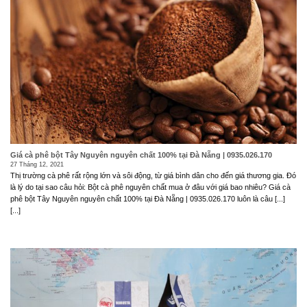
Giá cà phê bột Tây Nguyên nguyên chất 100% tại Đà Nẵng | 0935.026.170
27 Tháng 12, 2021
Thị trường cà phê rất rộng lớn và sôi động, từ giá bình dân cho đến giá thương gia. Đó
là lý do tại sao câu hỏi: Bột cà phê nguyên chất mua ở đâu với giá bao nhiêu? Giá cà
phê bột Tây Nguyên nguyên chất 100% tại Đà Nẵng | 0935.026.170 luôn là câu [...]
[...]