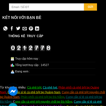
KẾT NỐI VỚI BẠN BÈ
THỐNG KÊ TRUY CẬP
Truy cập hôm nay :
Tổng lượt truy cập : 14527
Đang xem :
Từ khoá tìm nhiều:
Cà phê bột
,
Cà phê hạt
,
Phân phối cà phê bột tại Quảng
Nam
,
C
ung cấp sỉ lẻ cà phê bột tại Quảng Nam
,
Cung cấp cà phê bột nguyên chất
tại Quảng Nam
,
Phân phối cà phê bột tại Đà Nẵng
,
Cung cấp sỉ lẻ cà phê bột tại
Đà Nẵng
,
C
ung cấp cà phê bột nguyên chất tại Đà Nẵng
,
Cung cấp sỉ lẻ cà phê