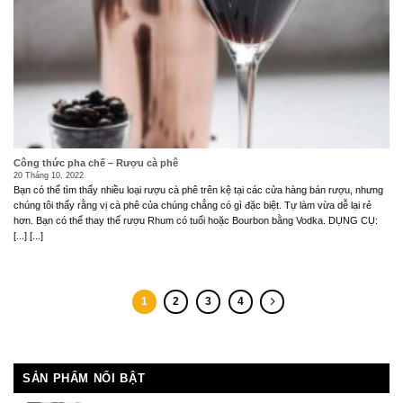
Công thức pha chế – Rượu cà phê
20 Tháng 10, 2022
Bạn có thể tìm thấy nhiều loại rượu cà phê trên kệ tại các cửa hàng bán rượu, nhưng
chúng tôi thấy rằng vị cà phê của chúng chẳng có gì đặc biệt. Tự làm vừa dễ lại rẻ
hơn. Bạn có thể thay thế rượu Rhum có tuổi hoặc Bourbon bằng Vodka. DỤNG CỤ:
[...] [...]
1
2
3
4
SẢN PHẨM NỔI BẬT