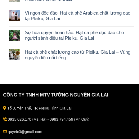
Vị ngon độc đáo: Hạt cà phê Arabica chất lượng cao
tại Pleiku, Gia Lai
Sự hòa quyện hoàn hảo: Hạt cà phê độc đáo cho
người sành điệu tại Pleiku, Gia Lai
Hạt cà phê chất lượng cao từ Pleiku, Gia Lai – Vùng
nguyên liệu nổi tiếng
CÔNG TY TNHH MTV TƯỜNG NGUYÊN GIA LAI
Tổ 3, Yên Thế, TP. Pleiku, Tỉnh Gia Lai
0935.026.170 (Ms. Hà) - 0983.794.459 (Mr. Quý)
quyetc3@gmail.com