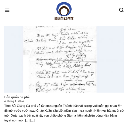
Skip
to
content
Bên quán cà phê
4 Tháng 1, 2024
Thơ: Bùi Giáng Cà phê vô tận mưa nguồn Thành thân vô lượng vui buồn gọi nhau Em
đi ngõ trước vườn sau Chào Xuân đâu biết niềm đau mưa nguồn Niềm vui bất tuyệt cứ
tuôn Xuân xanh bát ngát rẩy run phập phồng Sát-na hiện tại phiêu bồng Này băng
tuyết nở muôn [...] [...]