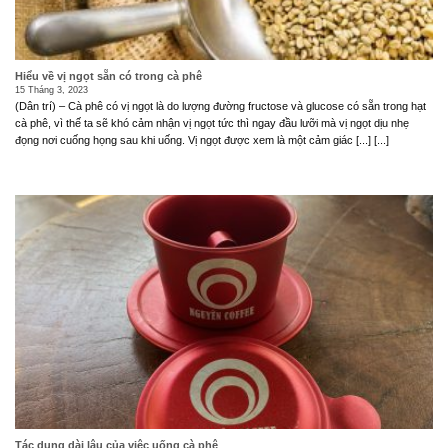
Hiểu về vị ngọt sẵn có trong cà phê
15 Tháng 3, 2023
(Dân trí) – Cà phê có vị ngọt là do lượng đường fructose và glucose có sẵn trong hạt
cà phê, vì thế ta sẽ khó cảm nhận vị ngọt tức thì ngay đầu lưỡi mà vị ngọt dịu nhẹ
đọng nơi cuống họng sau khi uống. Vị ngọt được xem là một cảm giác [...] [...]
Tác dụng dài lâu của việc uống cà phê