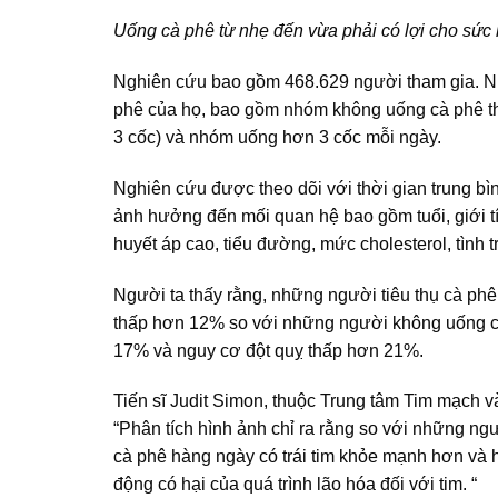
Uống cà phê từ nhẹ đến vừa phải có lợi cho sứ
Nghiên cứu bao gồm 468.629 người tham gia. N
phê của họ, bao gồm nhóm không uống cà phê th
3 cốc) và nhóm uống hơn 3 cốc mỗi ngày.
Nghiên cứu được theo dõi với thời gian trung bì
ảnh hưởng đến mối quan hệ bao gồm tuổi, giới tín
huyết áp cao, tiểu đường, mức cholesterol, tình trạ
Người ta thấy rằng, những người tiêu thụ cà ph
thấp hơn 12% so với những người không uống cà
17% và nguy cơ đột quỵ thấp hơn 21%.
Tiến sĩ Judit Simon, thuộc Trung tâm Tim mạch 
“Phân tích hình ảnh chỉ ra rằng so với những n
cà phê hàng ngày có trái tim khỏe mạnh hơn và 
động có hại của quá trình lão hóa đối với tim. “