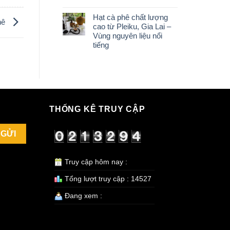
Hạt cà phê chất lượng
phê
cao từ Pleiku, Gia Lai –
Vùng nguyên liệu nổi
tiếng
THỐNG KÊ TRUY CẬP
Truy cập hôm nay :
Tổng lượt truy cập : 14527
Đang xem :