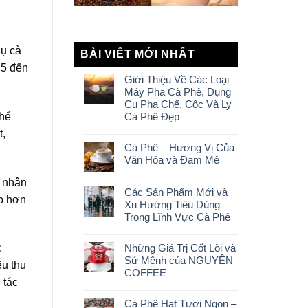
hụ cà
BÀI VIẾT MỚI NHẤT
,5 đến
Giới Thiệu Về Các Loại
Máy Pha Cà Phê, Dụng
Cụ Pha Chế, Cốc Và Ly
thể
Cà Phê Đẹp
t,
Cà Phê – Hương Vị Của
Văn Hóa và Đam Mê
n nhân
Các Sản Phẩm Mới và
p hơn
Xu Hướng Tiêu Dùng
Trong Lĩnh Vực Cà Phê
Những Giá Trị Cốt Lõi và
:
Sứ Mệnh của NGUYÊN
êu thụ
COFFEE
 tác
Cà Phê Hạt Tươi Ngon –