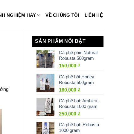
INH NGHIỆM HAY
VỀ CHÚNG TÔI
LIÊN HỆ
SẢN PHẨM NỔI BẬT
Cà phê phin Natural
Robusta 500gram
150,000
₫
Cà phê bột Honey
Robusta 500gram
ưởng
180,000
₫
Cà phê hạt: Arabica -
Robusta 1000 gram
250,000
₫
Cà phê hạt: Robusta
1000 gram