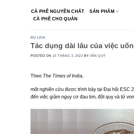
Skip
to
CÀ PHÊ NGUYÊN CHẤT
SẢN PHẨM
content
CÀ PHÊ CHO QUÁN
DU LỊCH
Tác dụng dài lâu của việc uố
POSTED ON
15 THÁNG 3, 2023
BY
VĂN QUÝ
Theo
The Times of India
,
một nghiên cứu được trình bày tại Đại hội ESC 
đến việc giảm nguy cơ đau tim, đột quỵ và tử v