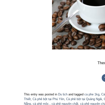
Theo
This entry was posted in
Du lịch
and tagged
ca phe 1kg
,
Cà
Thiết
,
Cà phê bột tại Phú Yên
,
Cà phê bột tại Quảng Ngãi
,
Nẵng
,
cà phê mộc.
,
cà phê nguyên chất
,
cà phê nguyên chấ