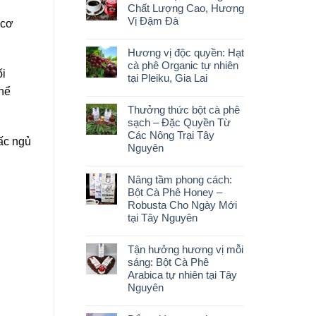
Chất Lượng Cao, Hương
Vị Đậm Đà
 cơ
Hương vị độc quyền: Hạt
cà phê Organic tự nhiên
ối
tại Pleiku, Gia Lai
thể
Thưởng thức bột cà phê
sạch – Đặc Quyền Từ
Các Nông Trại Tây
iấc ngủ
Nguyên
Nâng tầm phong cách:
Bột Cà Phê Honey –
Robusta Cho Ngày Mới
tại Tây Nguyên
Tận hưởng hương vị mỗi
sáng: Bột Cà Phê
Arabica tự nhiên tại Tây
Nguyên