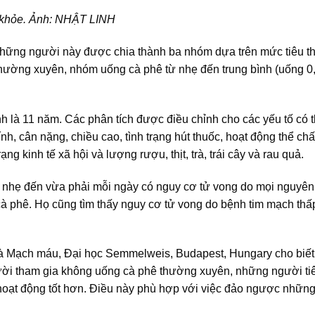
c khỏe. Ảnh: NHẬT LINH
hững người này được chia thành ba nhóm dựa trên mức tiêu t
ường xuyên, nhóm uống cà phê từ nhẹ đến trung bình (uống 0
nh là 11 năm. Các phân tích được điều chỉnh cho các yếu tố có 
h, cân nặng, chiều cao, tình trạng hút thuốc, hoạt động thể chấ
ng kinh tế xã hội và lượng rượu, thịt, trà, trái cây và rau quả.
ê nhẹ đến vừa phải mỗi ngày có nguy cơ tử vong do mọi nguyê
 phê. Họ cũng tìm thấy nguy cơ tử vong do bệnh tim mạch thấ
và Mạch máu, Đại học Semmelweis, Budapest, Hungary cho biết
gười tham gia không uống cà phê thường xuyên, những người ti
hoạt động tốt hơn. Điều này phù hợp với việc đảo ngược những