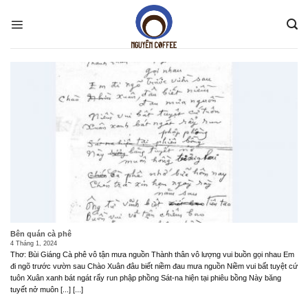
Skip
to
content
Bên quán cà phê
4 Tháng 1, 2024
Thơ: Bùi Giáng Cà phê vô tận mưa nguồn Thành thân vô lượng vui buồn gọi nhau Em
đi ngõ trước vườn sau Chào Xuân đâu biết niềm đau mưa nguồn Niềm vui bất tuyệt cứ
tuôn Xuân xanh bát ngát rẩy run phập phồng Sát-na hiện tại phiêu bồng Này băng
tuyết nở muôn [...] [...]