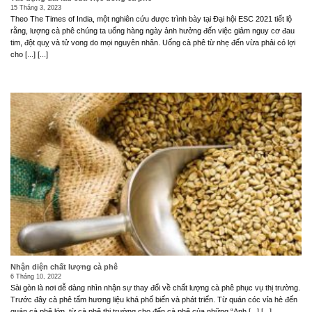
15 Tháng 3, 2023
Theo The Times of India, một nghiên cứu được trình bày tại Đại hội ESC 2021 tiết lộ
rằng, lượng cà phê chúng ta uống hàng ngày ảnh hưởng đến việc giảm nguy cơ đau
tim, đột quỵ và tử vong do mọi nguyên nhân. Uống cà phê từ nhẹ đến vừa phải có lợi
cho [...] [...]
Nhận diện chất lượng cà phê
6 Tháng 10, 2022
Sài gòn là nơi dễ dàng nhìn nhận sự thay đổi về chất lượng cà phê phục vụ thị trường.
Trước đây cà phê tẩm hương liệu khá phổ biến và phát triển. Từ quán cóc vỉa hè đến
quán cà phê lớn, từ cà phê thị trường cho đến cà phê của những “Anh [...] [...]