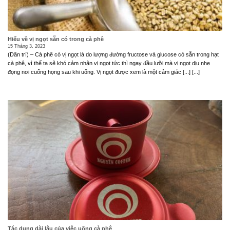
Hiểu về vị ngọt sẵn có trong cà phê
15 Tháng 3, 2023
(Dân trí) – Cà phê có vị ngọt là do lượng đường fructose và glucose có sẵn trong hạt
cà phê, vì thế ta sẽ khó cảm nhận vị ngọt tức thì ngay đầu lưỡi mà vị ngọt dịu nhẹ
đọng nơi cuống họng sau khi uống. Vị ngọt được xem là một cảm giác [...] [...]
Tác dụng dài lâu của việc uống cà phê