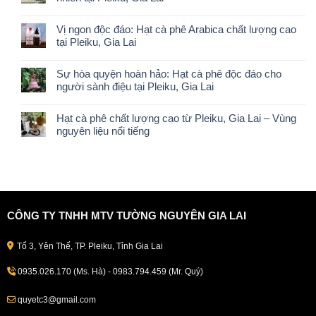
Vị ngon độc đáo: Hạt cà phê Arabica chất lượng cao
tại Pleiku, Gia Lai
Sự hòa quyện hoàn hảo: Hạt cà phê độc đáo cho
người sành điệu tại Pleiku, Gia Lai
Hạt cà phê chất lượng cao từ Pleiku, Gia Lai – Vùng
nguyên liệu nổi tiếng
CÔNG TY TNHH MTV TƯỜNG NGUYÊN GIA LAI
Tổ 3, Yên Thế, TP. Pleiku, Tỉnh Gia Lai
0935.026.170 (Ms. Hà) - 0983.794.459 (Mr. Quý)
quyetc3@gmail.com