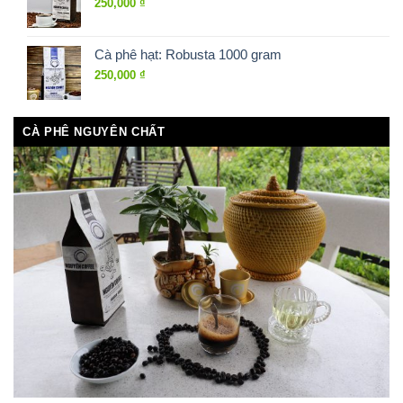
250,000
₫
Cà phê hạt: Robusta 1000 gram
250,000
₫
CÀ PHÊ NGUYÊN CHẤT