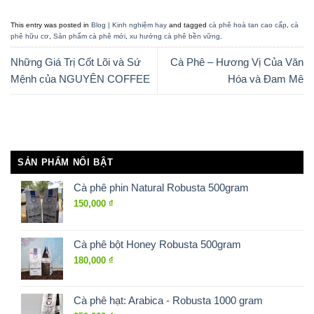
This entry was posted in
Blog | Kinh nghiệm hay
and tagged
cà phê hoà tan cao cấp
,
cà
phê hữu cơ
,
Sản phẩm cà phê mới
,
xu hướng cà phê bền vững
.
Những Giá Trị Cốt Lõi và Sứ
Cà Phê – Hương Vị Của Văn
Mệnh của NGUYÊN COFFEE
Hóa và Đam Mê
SẢN PHẨM NỔI BẬT
Cà phê phin Natural Robusta 500gram
150,000
₫
Cà phê bột Honey Robusta 500gram
180,000
₫
Cà phê hạt: Arabica - Robusta 1000 gram