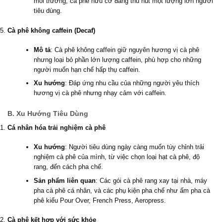
môi trường, cà phê hữu cơ đang thu hút một lượng lớn người
tiêu dùng.
Cà phê không caffein (Decaf)
Mô tả
: Cà phê không caffein giữ nguyên hương vị cà phê
nhưng loại bỏ phần lớn lượng caffein, phù hợp cho những
người muốn hạn chế hấp thụ caffein.
Xu hướng
: Đáp ứng nhu cầu của những người yêu thích
hương vị cà phê nhưng nhạy cảm với caffein.
B. Xu Hướng Tiêu Dùng
Cá nhân hóa trải nghiệm cà phê
Xu hướng
: Người tiêu dùng ngày càng muốn tùy chỉnh trải
nghiệm cà phê của mình, từ việc chọn loại hạt cà phê, độ
rang, đến cách pha chế.
Sản phẩm liên quan
: Các gói cà phê rang xay tại nhà, máy
pha cà phê cá nhân, và các phụ kiện pha chế như ấm pha cà
phê kiểu Pour Over, French Press, Aeropress.
Cà phê kết hợp với sức khỏe