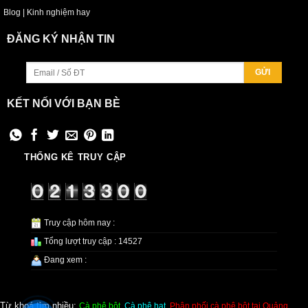
Blog | Kinh nghiệm hay
ĐĂNG KÝ NHẬN TIN
KẾT NỐI VỚI BẠN BÈ
THỐNG KÊ TRUY CẬP
Truy cập hôm nay :
Tổng lượt truy cập : 14527
Đang xem :
Từ khoá tìm nhiều:
Cà phê bột
,
Cà phê hạt
,
Phân phối cà phê bột tại Quảng