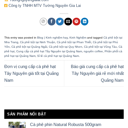
Công ty TNHH MTV Tường Nguyên Gia Lai
This entry was posted in
Blog | Kinh nghiệm hay
,
Kinh Nghiệm
and tagged
Cà phê bột tại
Nha Trang
,
Cà phê bột tại Ninh Thuận
,
Cà phê bột tại Phan Thiết
,
Cà phê bột tại Phú
Yên
,
Cà phê bột tại Quảng Ngãi
,
Cà phê bột tại Quy Nhơn
,
Cà phê bột tại Vũng Tàu
,
Cà
phê hạt
,
Cung cấp cà phê hạt Tây Nguyên tại Quảng Nam
,
nguyên coffee
,
Phân phối cà
phê hạt tại Quảng Nam
,
Sỉ lẻ cà phê hạt tại Quảng Nam
.
Đơn vị cung cấp cà phê hạt
Báo giá cung cấp cà phê hạt
Tây Nguyên giá tốt tại Quảng
Tây Nguyên giá rẻ mới nhất
Nam
Quảng Nam
SẢN PHẨM NỔI BẬT
Cà phê phin Natural Robusta 500gram