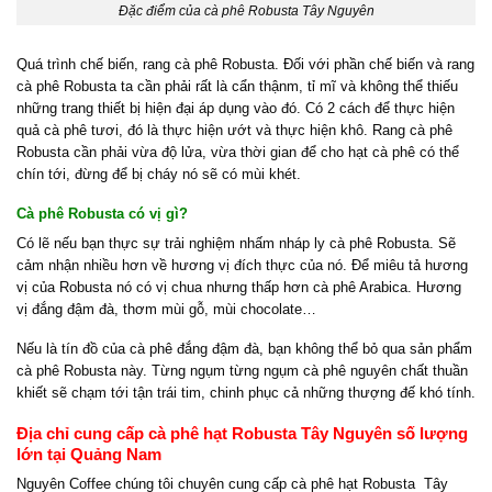
Đặc điểm của cà phê Robusta Tây Nguyên
Quá trình chế biến, rang cà phê Robusta. Đối với phần chế biến và rang
cà phê Robusta ta cần phải rất là cẩn thậnm, tỉ mĩ và không thể thiếu
những trang thiết bị hiện đại áp dụng vào đó. Có 2 cách để thực hiện
quả cà phê tươi, đó là thực hiện ướt và thực hiện khô. Rang cà phê
Robusta cần phải vừa độ lửa, vừa thời gian để cho hạt cà phê có thể
chín tới, đừng để bị cháy nó sẽ có mùi khét.
Cà phê Robusta có vị gì?
Có lẽ nếu bạn thực sự trải nghiệm nhấm nháp ly cà phê Robusta. Sẽ
cảm nhận nhiều hơn về hương vị đích thực của nó. Để miêu tả hương
vị của Robusta nó có vị chua nhưng thấp hơn cà phê Arabica. Hương
vị đắng đậm đà, thơm mùi gỗ, mùi chocolate…
Nếu là tín đồ của cà phê đắng đậm đà, bạn không thể bỏ qua sản phẩm
cà phê Robusta này. Từng ngụm từng ngụm cà phê nguyên chất thuần
khiết sẽ chạm tới tận trái tim, chinh phục cả những thượng đế khó tính.
Địa chỉ cung cấp cà phê hạt Robusta Tây Nguyên số lượng
lớn tại Quảng Nam
Nguyên Coffee chúng tôi chuyên cung cấp cà phê hạt Robusta Tây