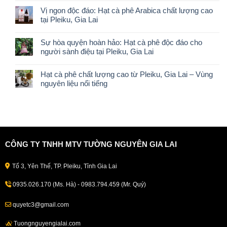
Vị ngon độc đáo: Hạt cà phê Arabica chất lượng cao
tại Pleiku, Gia Lai
Sự hòa quyện hoàn hảo: Hạt cà phê độc đáo cho
người sành điệu tại Pleiku, Gia Lai
Hạt cà phê chất lượng cao từ Pleiku, Gia Lai – Vùng
nguyên liệu nổi tiếng
CÔNG TY TNHH MTV TƯỜNG NGUYÊN GIA LAI
Tổ 3, Yên Thế, TP. Pleiku, Tỉnh Gia Lai
0935.026.170 (Ms. Hà) - 0983.794.459 (Mr. Quý)
quyetc3@gmail.com
Tuongnguyengialai.com