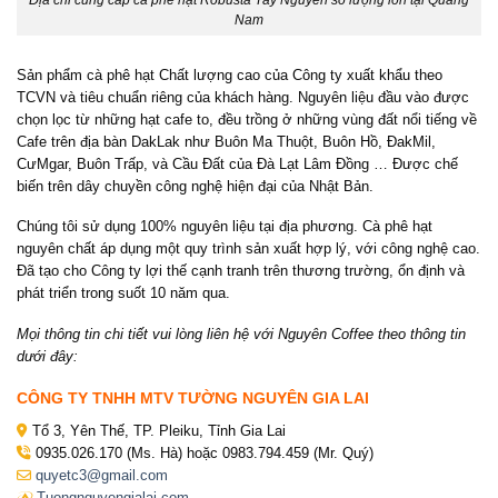
Địa chỉ cung cấp cà phê hạt Robusta Tây Nguyên số lượng lớn tại Quảng
Nam
Sản phẩm cà phê hạt Chất lượng cao của Công ty xuất khẩu theo
TCVN và tiêu chuẩn riêng của khách hàng. Nguyên liệu đầu vào được
chọn lọc từ những hạt cafe to, đều trồng ở những vùng đất nổi tiếng về
Cafe trên địa bàn DakLak như Buôn Ma Thuột, Buôn Hồ, ĐakMil,
CưMgar, Buôn Trấp, và Cầu Đất của Đà Lạt Lâm Đồng … Được chế
biến trên dây chuyền công nghệ hiện đại của Nhật Bản.
Chúng tôi sử dụng 100% nguyên liệu tại địa phương. Cà phê hạt
nguyên chất áp dụng một quy trình sản xuất hợp lý, với công nghệ cao.
Đã tạo cho Công ty lợi thế cạnh tranh trên thương trường, ổn định và
phát triển trong suốt 10 năm qua.
Mọi thông tin chi tiết vui lòng liên hệ với Nguyên Coffee theo thông tin
dưới đây:
CÔNG TY TNHH MTV TƯỜNG NGUYÊN GIA LAI
Tổ 3, Yên Thế, TP. Pleiku, Tỉnh Gia Lai
0935.026.170 (Ms. Hà) hoặc 0983.794.459 (Mr. Quý)
quyetc3@gmail.com
Tuongnguyengialai.com