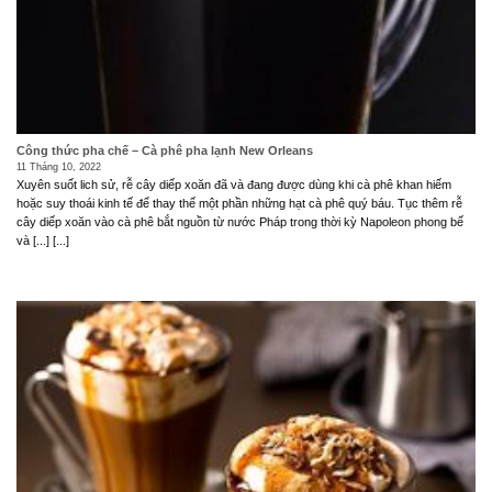
Công thức pha chế – Cà phê pha lạnh New Orleans
11 Tháng 10, 2022
Xuyên suốt lich sử, rễ cây diếp xoăn đã và đang được dùng khi cà phê khan hiếm
hoặc suy thoái kinh tế để thay thế một phần những hạt cà phê quý báu. Tục thêm rễ
cây diếp xoăn vào cà phê bắt nguồn từ nước Pháp trong thời kỳ Napoleon phong bế
và [...] [...]