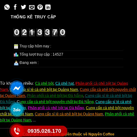
THỐNG KÊ TRUY CẬP
Truy cập hôm nay :
Tổng lượt truy cập : 14527
Đang xem :
Từ khoá tìm nhiều:
Cà phê bột
,
Cà phê hạt
,
Phân phối cà phê bột tại Quảng
Nam
,
C
ung cấp sỉ lẻ cà phê bột tại Quảng Nam
,
Cung cấp cà phê bột nguyên chất
tại Quảng Nam
,
Phân phối cà phê bột tại Đà Nẵng
,
Cung cấp sỉ lẻ cà phê bột tại
Đà Nẵng
,
C
ung cấp cà phê bột nguyên chất tại Đà Nẵng
,
Cung cấp sỉ lẻ cà phê
bột tại Đà Nẵng
,
Phân phối cà phê bột tại Đà Nẵng
,
Cung cấp cà phê bột nguyên
chất tại Quảng Nam
,
Cung cấp sỉ lẻ cà phê bột tại Quảng Nam
,
Phân phối cà phê
bột tại Quảng Nam
, ...
0935.026.170
Copyright 2026 ©
Bàn quyền thuộc về Nguyên Coffee