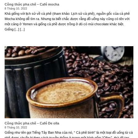
Công thức pha chế – Café mocha
8 Tháng 10, 2022
Khá giống với lịch sử về cà phê (tham khảo: Lịch sử cà phê), nguồn gốc của cà phê
Mocha không dễ tìm ra. Nhưng ta biết chắc được rằng đồ uống này cũng có tên với
một cảng ở Yemen và giống cà phề được trồng ở đó có mùi chocolate khác biệt.
Giống [...] [...]
Công thức pha chế – Café De olla
8 Tháng 10, 2022
Giống như tên gọi Tiếng Tây Ban Nha của nó, “ Cà phê bình” là một loại đồ uống từ cà
phê được chuẩn bị theo cách truyền thống ở trong một bình gốm “Ollas”, thứ đã tạo