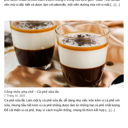
nên mùi vị đặc biệt và được làm với piloncillo, một viên đường mía với vị mật [...] [...]
Công thức pha chế – Cà phê sữa lắc
7 Tháng 10, 2022
Cà phê sữa lắc Làm một ly cà phê sữa lắc dễ dàng như việc trộn kêm vị cà phê với
sữa, nhưng hầu hết kem vị cà phê không được làm từ những hạt cà phê chất lượng.
Để cải thiện vị cà phê, thay vì cách truyền thống, chúng tôi thích kết hợp [...] [...]