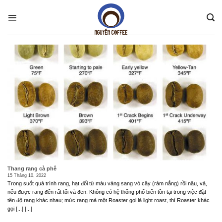
Skip
to
content
Thang rang cà phê
15 Tháng 10, 2022
Trong suốt quá trình rang, hạt đổi từ màu vàng sang vỏ cây (rám nắng) rồi nâu, và,
nếu được rang đến rất tối và đen. Không có hệ thống phổ biến tồn tại trong việc đặt
tên độ rang khác nhau; mức rang mà một Roaster gọi là light roast, thì Roaster khác
gọi [...] [...]