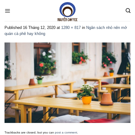
Skip
to
content
Published
16 Tháng 12, 2020
at
1280 × 817
in
Ngân sách nhỏ nên mở
quán cà phê hay không
Trackbacks are closed, but you can
post a comment
.