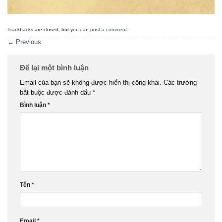
Trackbacks are closed, but you can
post a comment
.
←
Previous
Để lại một bình luận
Email của bạn sẽ không được hiển thị công khai.
Các trường
bắt buộc được đánh dấu
*
Bình luận
*
Tên
*
Email
*