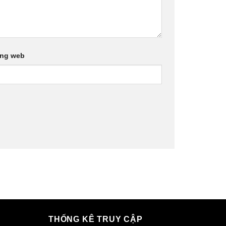
ang web
THỐNG KÊ TRUY CẬP