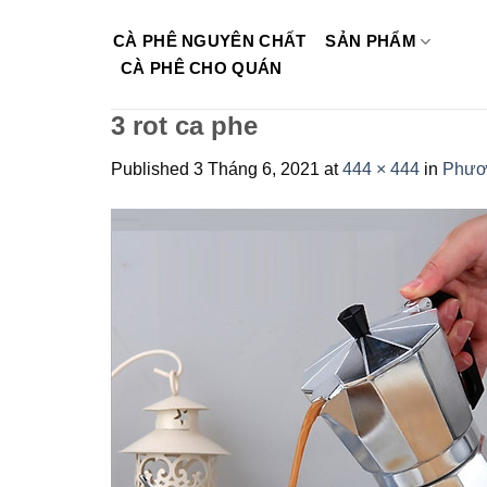
Skip
to
CÀ PHÊ NGUYÊN CHẤT
SẢN PHẨM
content
CÀ PHÊ CHO QUÁN
3 rot ca phe
Published
3 Tháng 6, 2021
at
444 × 444
in
Phươn