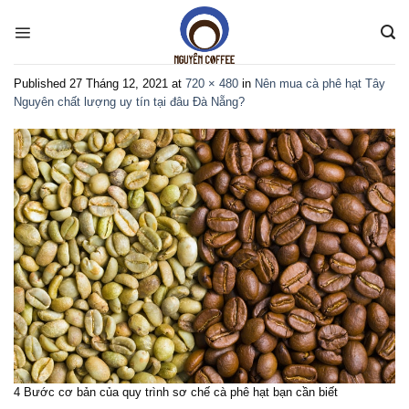
Skip
to
content
Published
27 Tháng 12, 2021
at
720 × 480
in
Nên mua cà phê hạt Tây
Nguyên chất lượng uy tín tại đâu Đà Nẵng?
4 Bước cơ bản của quy trình sơ chế cà phê hạt bạn cần biết